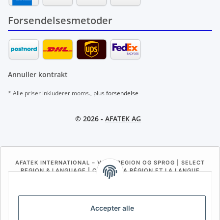
Forsendelsesmetoder
Annuller kontrakt
* Alle priser inkluderer moms., plus
forsendelse
© 2026 -
AFATEK AG
AFATEK INTERNATIONAL – VÆLG REGION OG SPROG | SELECT
REGION & LANGUAGE | CHOISIR LA RÉGION ET LA LANGUE
DE
AT
CH (DE)
CH (FR)
CH (IT)
BE (NL)
BE (FR)
NL
Accepter alle