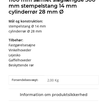
mm stempelstang 14 mm
cylinderrør 28 mm Ø
Mål og konstruktion:
stempelstang Ø 14 mm
cylinderrør Ø 28 mm
Tilbehør:
Fastgørelsesøjne
Vinkelhoveder
Lejesko
Gaffelhoveder
Beskyttende rør
#productDetails.itemInformation#
#productDetails.itemValue#
2,00 Kg
Forsendelsesvægt:
Information om produktsikkerhed