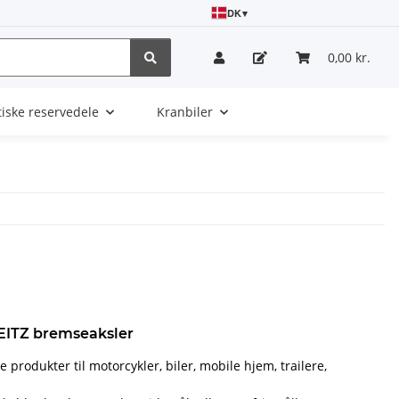
DK
▾
0,00 kr.
tiske reservedele
Kranbiler
EITZ bremseaksler
 produkter til motorcykler, biler, mobile hjem, trailere,