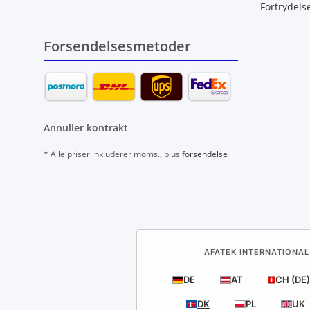
Fortrydels
Forsendelsesmetoder
Annuller kontrakt
* Alle priser inkluderer moms., plus
forsendelse
AFATEK INTERNATIONAL
DE
AT
CH (DE)
DK
PL
UK