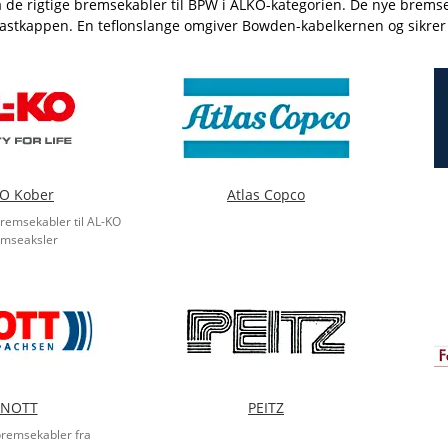
 de rigtige bremsekabler til BPW i ALKO-kategorien. De nye bremseka
plastkappen. En teflonslange omgiver Bowden-kabelkernen og sikre
O Kober
Atlas Copco
remsekabler til AL-KO
emseaksler
NOTT
PEITZ
bremsekabler fra