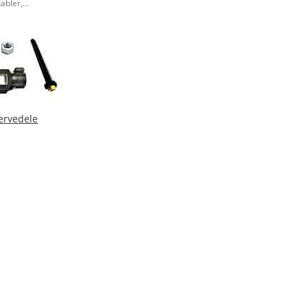
ler,...
ervedele