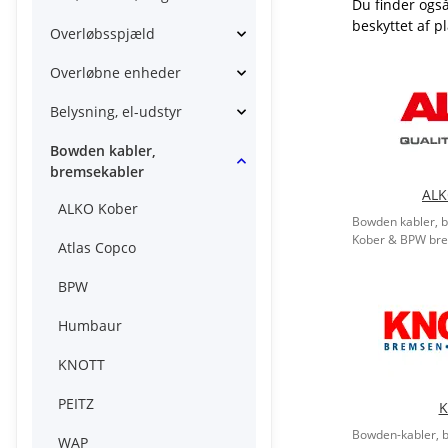
Du finder også
beskyttet af 
Overløbsspjæld
Overløbne enheder
Belysning, el-udstyr
Bowden kabler,
bremsekabler
ALK
ALKO Kober
Bowden kabler, b
Kober & BPW br
Atlas Copco
BPW
Humbaur
KNOTT
PEITZ
K
Bowden-kabler, 
WAP