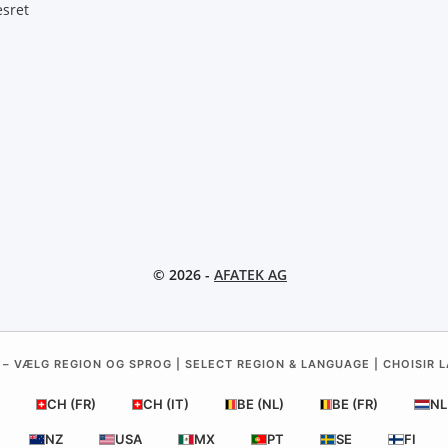
esret
© 2026 -
AFATEK AG
 – VÆLG REGION OG SPROG | SELECT REGION & LANGUAGE | CHOISIR L
CH (FR)
CH (IT)
BE (NL)
BE (FR)
NL
NZ
USA
MX
PT
SE
FI