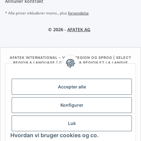
Annuller kontrakt
* Alle priser inkluderer moms., plus
forsendelse
© 2026 -
AFATEK AG
AFATEK INTERNATIONAL – VÆLG REGION OG SPROG | SELECT
REGION & LANGUAGE | CHOISIR LA RÉGION ET LA LANGUE
DE
AT
CH (DE)
CH (FR)
CH (IT)
BE (NL)
BE (FR)
NL
Accepter alle
FR
IT
ES
DK
PL
Konfigurer
UK
NZ
USA
MX
PT
SE
FI
CZ
HU
SK
Luk
RO
HR
Hvordan vi bruger cookies og co.