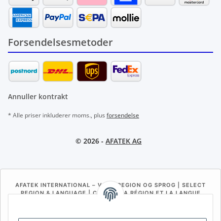
Forsendelsesmetoder
Annuller kontrakt
* Alle priser inkluderer moms., plus
forsendelse
© 2026 -
AFATEK AG
AFATEK INTERNATIONAL – VÆLG REGION OG SPROG | SELECT
REGION & LANGUAGE | CHOISIR LA RÉGION ET LA LANGUE
DE
AT
CH (DE)
CH (FR)