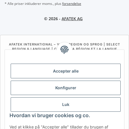
* Alle priser inkluderer moms., plus
forsendelse
© 2026 -
AFATEK AG
AFATEK INTERNATIONAL – VÆLG REGION OG SPROG | SELECT
REGION & LANGUAGE | CHOISIR LA RÉGION ET LA LANGUE
DE
AT
CH (DE)
CH (FR)
CH (IT)
BE (NL)
BE (FR)
NL
Accepter alle
FR
IT
ES
DK
PL
Konfigurer
UK
NZ
USA
MX
PT
SE
FI
CZ
HU
SK
Luk
RO
HR
Hvordan vi bruger cookies og co.
Ved at klikke på "Accepter alle" tillader du brugen af