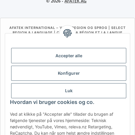
© 2026 -
AFATEK AG
AFATEK INTERNATIONAL – VÆLG REGION OG SPROG | SELECT
REGION & LANGUAGE | CHOISIR LA RÉGION ET LA LANGUE
DE
AT
CH (DE)
CH (FR)
CH (IT)
BE (NL)
BE (FR)
NL
Accepter alle
FR
IT
ES
DK
PL
Konfigurer
UK
NZ
USA
MX
PT
SE
FI
CZ
HU
SK
Luk
RO
HR
Hvordan vi bruger cookies og co.
Ved at klikke på "Accepter alle" tillader du brugen af
følgende tjenester på vores hjemmeside: Teknisk
AFATEK Danmark
| Din specialist i reservedele til trailere
nødvendigt, YouTube, Vimeo, releva.nz Retargeting,
Teknisk rådgivning:
moc.ketafa@ofni
| Moms-ID (DE):
ReCaptcha. Du kan når som helst ændre indstillingen
DE354251646