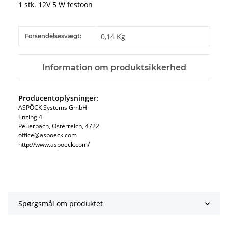
1 stk. 12V 5 W festoon
#productDetails.itemInformation#
#productDetails.itemValue#
0,14 Kg
Forsendelsesvægt:
Information om produktsikkerhed
Producentoplysninger:
ASPÖCK Systems GmbH
Enzing 4
Peuerbach, Österreich, 4722
office@aspoeck.com
http://www.aspoeck.com/
Spørgsmål om produktet