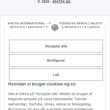
© 2026 -
AFATEK AG
AFATEK INTERNATIONAL – VÆLG REGION OG SPROG | SELECT
REGION & LANGUAGE | CHOISIR LA RÉGION ET LA LANGUE
DE
AT
CH (DE)
CH (FR)
CH (IT)
BE (NL)
BE (FR)
NL
Accepter alle
FR
IT
ES
DK
PL
Konfigurer
UK
NZ
USA
MX
PT
SE
FI
CZ
HU
SK
Luk
RO
HR
Hvordan vi bruger cookies og co.
Ved at klikke på "Accepter alle" tillader du brugen af
følgende tjenester på vores hjemmeside: Teknisk
AFATEK Danmark
| Din specialist i reservedele til trailere
nødvendigt, YouTube, Vimeo, releva.nz Retargeting,
Teknisk rådgivning:
moc.ketafa@ofni
| Moms-ID (DE):
ReCaptcha. Du kan når som helst ændre indstillingen
DE354251646