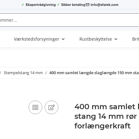
✓
Ekspertrådgivning
✓
Sikker betaling
info@afatek.com
Værkstedsforsyninger
Rustbeskyttelse
Bri
Stempelstang 14 mm
400 mm samlet længde slaglængde 150 mm st
400 mm samlet 
stang 14 mm rø
forlængerkraft