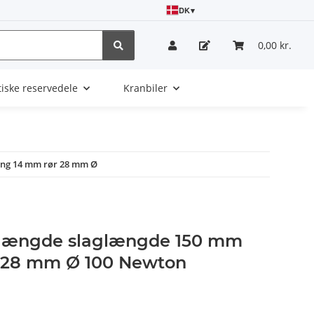
DK
▾
0,00 kr.
tiske reservedele
Kranbiler
ang 14 mm rør 28 mm Ø
længde slaglængde 150 mm
r 28 mm Ø 100 Newton