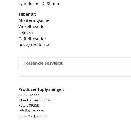
cylinderrør Ø 28 mm
Tilbehør:
Monteringsøjne
Vinkelhoveder
Lejesko
Gaffelhoveder
Beskyttende rør
#productDetails.itemInformation#
#productDetails.itemValue#
Forsendelsesvægt:
Producentoplysninger:
AL-KO Kober
Ichenhauser Str. 14
Kötz, , 89359
info@al-ko.com
https://al-ko.com/