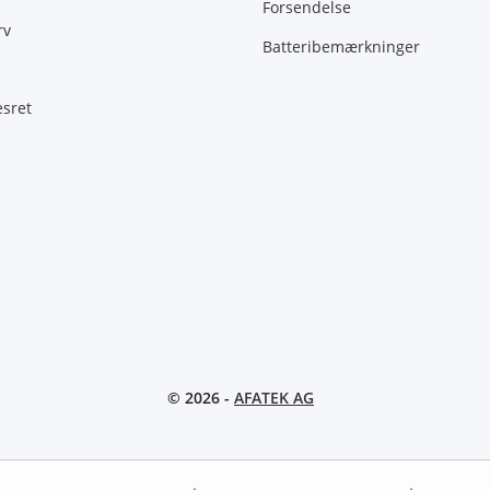
Forsendelse
rv
Batteribemærkninger
esret
© 2026 -
AFATEK AG