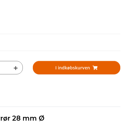
I indkøbskurven
rrør 28 mm Ø