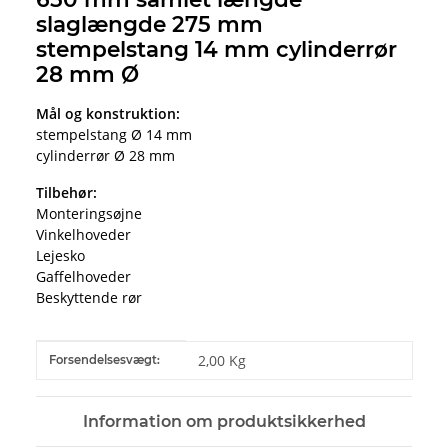
slaglængde 275 mm
stempelstang 14 mm cylinderrør
28 mm Ø
Mål og konstruktion:
stempelstang Ø 14 mm
cylinderrør Ø 28 mm
Tilbehør:
Monteringsøjne
Vinkelhoveder
Lejesko
Gaffelhoveder
Beskyttende rør
#productDetails.itemInformation#
#productDetails.itemValue#
2,00 Kg
Forsendelsesvægt:
Information om produktsikkerhed