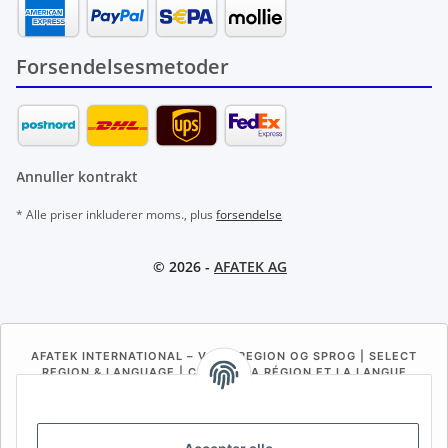
Forsendelsesmetoder
Annuller kontrakt
* Alle priser inkluderer moms., plus
forsendelse
© 2026 -
AFATEK AG
AFATEK INTERNATIONAL – VÆLG REGION OG SPROG | SELECT
REGION & LANGUAGE | CHOISIR LA RÉGION ET LA LANGUE
DE
AT
CH (DE)
CH (FR)
CH (IT)
BE (NL)
BE (FR)
NL