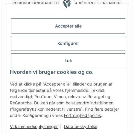
REGION & LANGUAGE | CHOISIR LA RÉGION ET LA LANGUE
DE
AT
CH (DE)
CH (FR)
CH (IT)
BE (NL)
BE (FR)
NL
Accepter alle
FR
IT
ES
DK
PL
Konfigurer
UK
NZ
USA
MX
PT
SE
FI
CZ
HU
SK
Luk
RO
HR
Hvordan vi bruger cookies og co.
Ved at klikke på "Accepter alle" tillader du brugen af
følgende tjenester på vores hjemmeside: Teknisk
AFATEK Danmark
| Din specialist i reservedele til trailere
nødvendigt, YouTube, Vimeo, releva.nz Retargeting,
Teknisk rådgivning:
moc.ketafa@ofni
| Moms-ID (DE):
ReCaptcha. Du kan når som helst ændre indstillingen
DE354251646
(fingeraftryksikon nederst til venstre). Find flere detaljer
Tilbud til erhvervskunder: Intracommunautære køb (momsfrit
under
Konfigurer
og i vores
Fortrolighedspolitik
.
via VIES) er muligt.
Virksomhedsoplysninger
|
Data beskyttelse