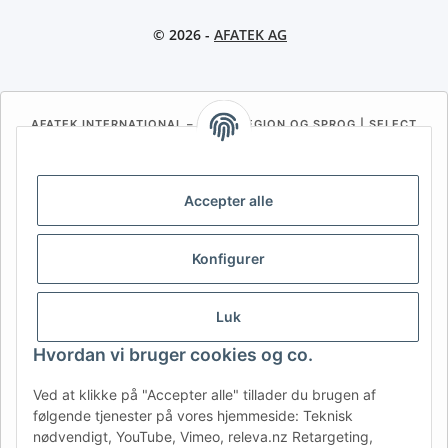
© 2026 -
AFATEK AG
AFATEK INTERNATIONAL – VÆLG REGION OG SPROG | SELECT
REGION & LANGUAGE | CHOISIR LA RÉGION ET LA LANGUE
DE
AT
CH (DE)
CH (FR)
Accepter alle
CH (IT)
BE (NL)
BE (FR)
NL
FR
IT
ES
DK
PL
Konfigurer
UK
NZ
USA
MX
PT
Luk
SE
FI
CZ
HU
SK
Hvordan vi bruger cookies og co.
RO
HR
Ved at klikke på "Accepter alle" tillader du brugen af
følgende tjenester på vores hjemmeside: Teknisk
AFATEK Danmark
| Din specialist i reservedele til trailere
nødvendigt, YouTube, Vimeo, releva.nz Retargeting,