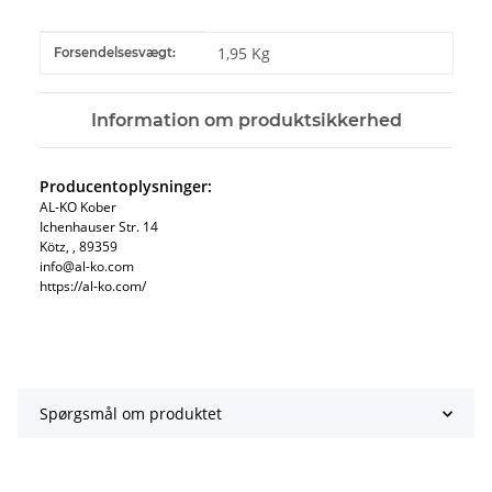
#productDetails.itemInformation#
#productDetails.itemValue#
1,95 Kg
Forsendelsesvægt:
Information om produktsikkerhed
Producentoplysninger:
AL-KO Kober
Ichenhauser Str. 14
Kötz, , 89359
info@al-ko.com
https://al-ko.com/
Spørgsmål om produktet