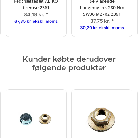
Fedthættesæt AL-KO
Selvlåsende
bremse 2361
flangemøtrik 280 Nm
SW36 M27x2 2361
84,19 kr.
*
37,75 kr.
*
67,35 kr. ekskl. moms
30,20 kr. ekskl. moms
Kunder købte derudover
følgende produkter