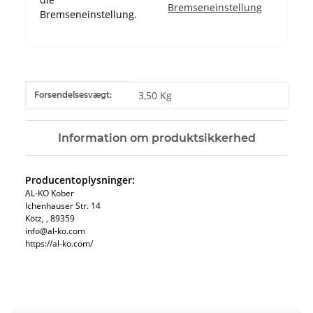
Bremseneinstellung
Bremseneinstellung.
#productDetails.itemInformation#
#productDetails.itemValue#
3,50 Kg
Forsendelsesvægt:
Information om produktsikkerhed
Producentoplysninger:
AL-KO Kober
Ichenhauser Str. 14
Kötz, , 89359
info@al-ko.com
https://al-ko.com/