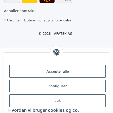
Annuller kontrakt
* Alle priser inkluderer moms., plus
forsendelse
© 2026 -
AFATEK AG
AFATEK INTERNATIONAL – VÆLG REGION OG SPROG | SELECT
REGION & LANGUAGE | CHOISIR LA RÉGION ET LA LANGUE
DE
AT
CH (DE)
CH (FR)
Accepter alle
CH (IT)
BE (NL)
BE (FR)
NL
Konfigurer
FR
IT
ES
DK
PL
UK
NZ
USA
MX
PT
Luk
SE
FI
CZ
HU
SK
Hvordan vi bruger cookies og co.