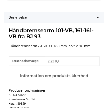
Beskrivelse
Håndbremsearm 101-VB, 161-161-
VB fra BJ 93
Håndbremsearm - AL-KO L 450 mm, bolt Ø 16 mm
#productDetails.itemInformation#
#productDetails.itemValue#
2,23 Kg
Forsendelsesvægt:
Information om produktsikkerhed
Producentoplysninger:
AL-KO Kober
Ichenhauser Str. 14
Kötz, , 89359
info@al-ko.com