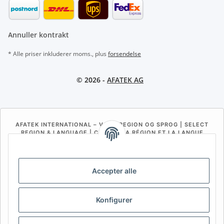
Annuller kontrakt
* Alle priser inkluderer moms., plus
forsendelse
© 2026 -
AFATEK AG
AFATEK INTERNATIONAL – VÆLG REGION OG SPROG | SELECT
REGION & LANGUAGE | CHOISIR LA RÉGION ET LA LANGUE
DE
AT
CH (DE)
CH (FR)
CH (IT)
BE (NL)
BE (FR)
NL
Accepter alle
FR
IT
ES
DK
PL
Konfigurer
UK
NZ
USA
MX
PT
SE
FI
CZ
HU
SK