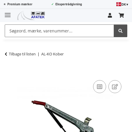
DK
▾
⭐
Premium mærker
✓
Ekspertrådgivning
Tilbage til listen
AL-KO Kober