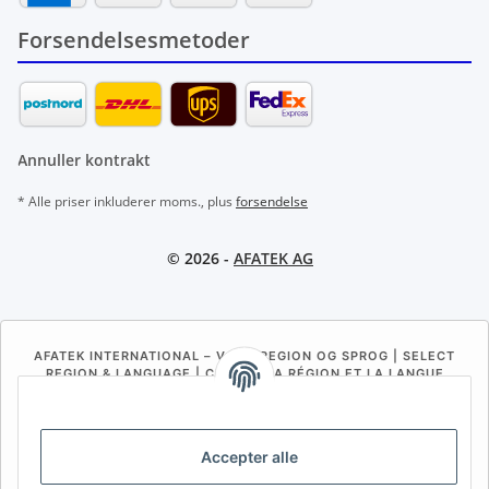
Forsendelsesmetoder
Annuller kontrakt
* Alle priser inkluderer moms., plus
forsendelse
© 2026 -
AFATEK AG
AFATEK INTERNATIONAL – VÆLG REGION OG SPROG | SELECT
REGION & LANGUAGE | CHOISIR LA RÉGION ET LA LANGUE
DE
AT
CH (DE)
CH (FR)
CH (IT)
BE (NL)
BE (FR)
NL
Accepter alle