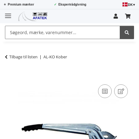
DK
▾
⭐
Premium mærker
✓
Ekspertrådgivning
Tilbage til listen
AL-KO Kober