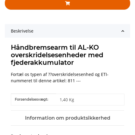
Beskrivelse
Håndbremsearm til AL-KO
overskridelsesenheder med
fjederakkumulator
Fortæl os typen af ??overskridelsesenhed og ETI-
nummeret til denne artikel: 811 ---
#productDetails.itemInformation#
#productDetails.itemValue#
1,40 Kg
Forsendelsesvægt:
Information om produktsikkerhed