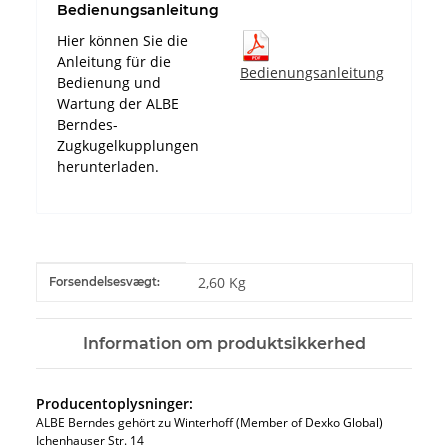
Bedienungsanleitung
Hier können Sie die
Anleitung für die
Bedienungsanleitung
Bedienung und
Wartung der ALBE
Berndes-
Zugkugelkupplungen
herunterladen.
#productDetails.itemInformation#
#productDetails.itemValue#
2,60 Kg
Forsendelsesvægt:
Information om produktsikkerhed
Producentoplysninger:
ALBE Berndes gehört zu Winterhoff (Member of Dexko Global)
Ichenhauser Str. 14