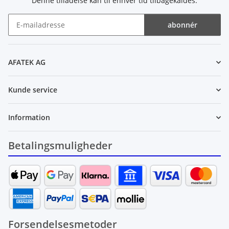
Denne tilladelse kan til enhver tid tilbagekaldes.
abonnér
Nyhedsbrev abonnér
AFATEK AG
Kunde service
Information
Betalingsmuligheder
Forsendelsesmetoder