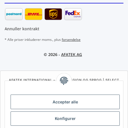
Annuller kontrakt
* Alle priser inkluderer moms., plus
forsendelse
© 2026 -
AFATEK AG
AFATEK INTERNATIONAL – VÆLG REGION OG SPROG | SELECT
REGION & LANGUAGE | CHOISIR LA RÉGION ET LA LANGUE
DE
AT
CH (DE)
CH (FR)
Accepter alle
CH (IT)
BE (NL)
BE (FR)
NL
FR
IT
ES
DK
PL
Konfigurer
UK
NZ
USA
MX
PT