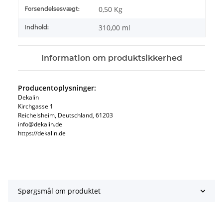
#productDetails.itemInformation#
#productDetails.itemValue#
0,50 Kg
Forsendelsesvægt:
310,00 ml
Indhold:
Information om produktsikkerhed
Producentoplysninger:
Dekalin
Kirchgasse 1
Reichelsheim, Deutschland, 61203
info@dekalin.de
https://dekalin.de
Spørgsmål om produktet