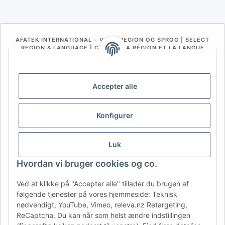
AFATEK INTERNATIONAL – VÆLG REGION OG SPROG | SELECT
REGION & LANGUAGE | CHOISIR LA RÉGION ET LA LANGUE
DE
AT
CH (DE)
CH (FR)
CH (IT)
BE (NL)
BE (FR)
NL
Accepter alle
FR
IT
ES
DK
PL
Konfigurer
UK
NZ
USA
MX
PT
SE
FI
CZ
HU
SK
Luk
RO
HR
Hvordan vi bruger cookies og co.
Ved at klikke på "Accepter alle" tillader du brugen af
følgende tjenester på vores hjemmeside: Teknisk
AFATEK Danmark
| Din specialist i reservedele til trailere
nødvendigt, YouTube, Vimeo, releva.nz Retargeting,
Teknisk rådgivning:
moc.ketafa@ofni
| Moms-ID (DE):
ReCaptcha. Du kan når som helst ændre indstillingen
DE354251646