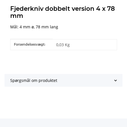
Fjederkniv dobbelt version 4 x 78
mm
Mål: 4 mm ø, 78 mm lang
#productDetails.itemInformation#
#productDetails.itemValue#
0,03 Kg
Forsendelsesvægt:
Spørgsmål om produktet