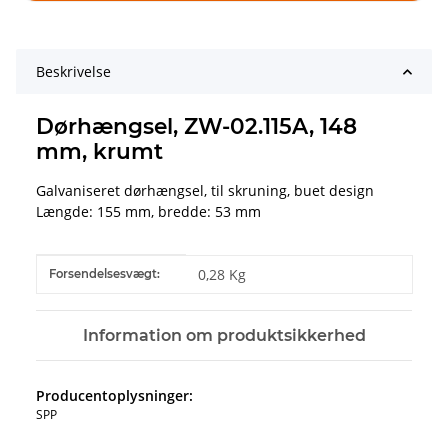
Beskrivelse
Dørhængsel, ZW-02.115A, 148
mm, krumt
Galvaniseret dørhængsel, til skruning, buet design
Længde: 155 mm, bredde: 53 mm
#productDetails.itemInformation#
#productDetails.itemValue#
0,28 Kg
Forsendelsesvægt:
Information om produktsikkerhed
Producentoplysninger:
SPP