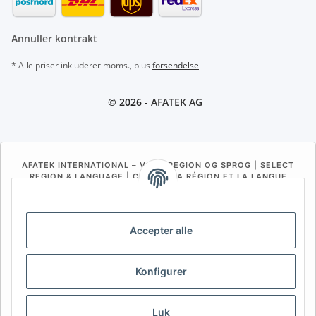
Annuller kontrakt
* Alle priser inkluderer moms., plus
forsendelse
© 2026 -
AFATEK AG
AFATEK INTERNATIONAL – VÆLG REGION OG SPROG | SELECT
REGION & LANGUAGE | CHOISIR LA RÉGION ET LA LANGUE
DE
AT
CH (DE)
CH (FR)
CH (IT)
BE (NL)
BE (FR)
NL
Accepter alle
FR
IT
ES
DK
PL
Konfigurer
UK
NZ
USA
MX
PT
SE
FI
CZ
HU
SK
Luk