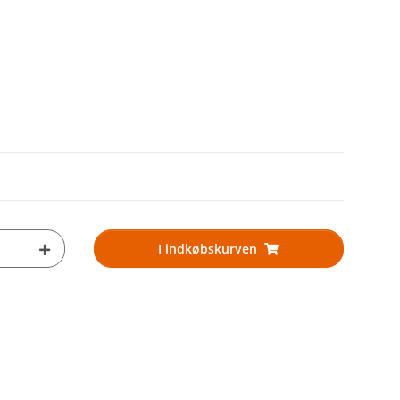
I indkøbskurven