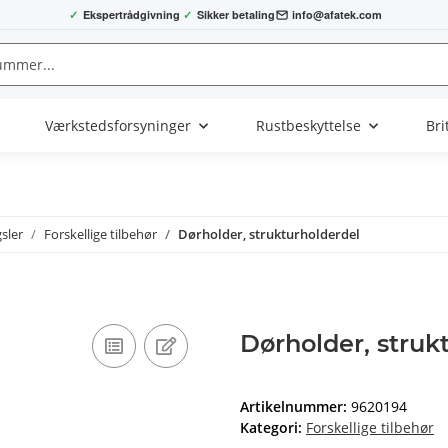
✓
Ekspertrådgivning
✓
Sikker betaling
info@afatek.com
Værkstedsforsyninger
Rustbeskyttelse
Bri
sler
Forskellige tilbehør
Dørholder, strukturholderdel
Dørholder, struk
Artikelnummer:
9620194
Kategori:
Forskellige tilbehør