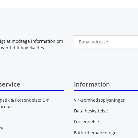
igt at modtage information om
hver tid tilbagekaldes.
Nyhedsbrev abonnér
service
Information
gistik & Forsendelse: Din
Virksomhedsoplysninger
Europa
Data beskyttelse
Forsendelse
rv
Batteribemærkninger