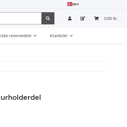
DK
▾
0,00 kr.
tiske reservedele
Kranbiler
turholderdel