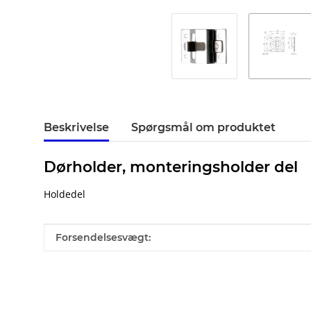
Beskrivelse
Spørgsmål om produktet
Dørholder, monteringsholder del
Holdedel
#productDetails.itemInformation#
#productDetails.itemValue#
Forsendelsesvægt: