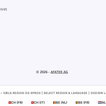
esret
© 2026 -
AFATEK AG
 – VÆLG REGION OG SPROG | SELECT REGION & LANGUAGE | CHOISIR L
CH (FR)
CH (IT)
BE (NL)
BE (FR)
NL