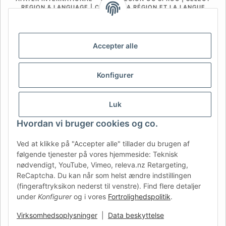
REGION & LANGUAGE | CHOISIR LA RÉGION ET LA LANGUE
DE
AT
CH (DE)
CH (FR)
CH (IT)
BE (NL)
BE (FR)
NL
Accepter alle
FR
IT
ES
DK
PL
Konfigurer
UK
NZ
USA
MX
PT
SE
FI
CZ
HU
SK
Luk
RO
HR
Hvordan vi bruger cookies og co.
Ved at klikke på "Accepter alle" tillader du brugen af
følgende tjenester på vores hjemmeside: Teknisk
AFATEK Danmark
| Din specialist i reservedele til trailere
nødvendigt, YouTube, Vimeo, releva.nz Retargeting,
Teknisk rådgivning:
moc.ketafa@ofni
| Moms-ID (DE):
ReCaptcha. Du kan når som helst ændre indstillingen
DE354251646
(fingeraftryksikon nederst til venstre). Find flere detaljer
Tilbud til erhvervskunder: Intracommunautære køb (momsfrit
under
Konfigurer
og i vores
Fortrolighedspolitik
.
via VIES) er muligt.
Virksomhedsoplysninger
|
Data beskyttelse