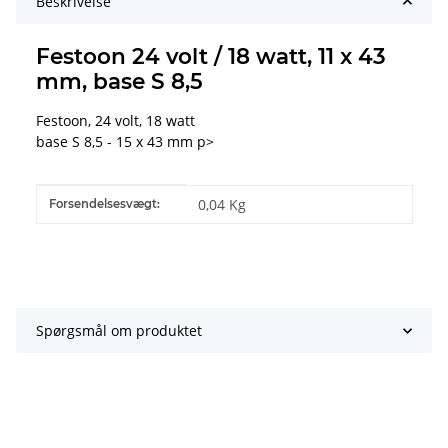
Beskrivelse
Festoon 24 volt / 18 watt, 11 x 43
mm, base S 8,5
Festoon, 24 volt, 18 watt
base S 8,5 - 15 x 43 mm p>
#productDetails.itemInformation#
#productDetails.itemValue#
0,04 Kg
Forsendelsesvægt:
Spørgsmål om produktet