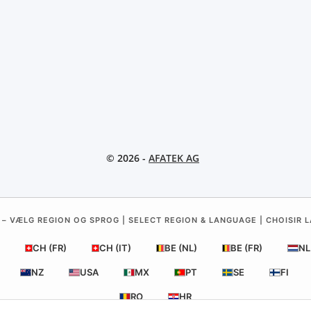
© 2026 -
AFATEK AG
 – VÆLG REGION OG SPROG | SELECT REGION & LANGUAGE | CHOISIR L
CH (FR)
CH (IT)
BE (NL)
BE (FR)
NL
NZ
USA
MX
PT
SE
FI
RO
HR