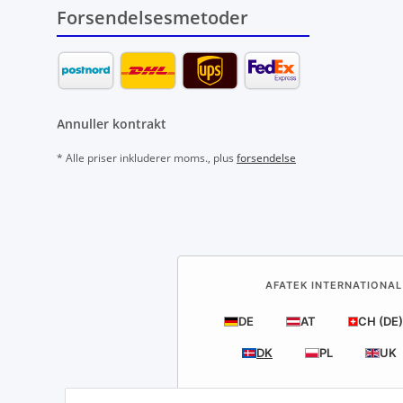
Forsendelsesmetoder
Annuller kontrakt
* Alle priser inkluderer moms., plus
forsendelse
AFATEK INTERNATIONAL
DE
AT
CH (DE)
DK
PL
UK