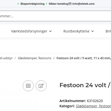
✓
Ekspertrådgivning
✓
Sikker betaling
info@afatek.com
Værkstedsforsyninger
Rustbeskyttelse
Bri
el-udstyr
Glødelamper, festoons
Festoon 24 volt / 5 watt, 11 x 43 mm,
Festoon 24 volt /
Artikelnummer:
63102620
Kategori:
Glødelamper, festoo