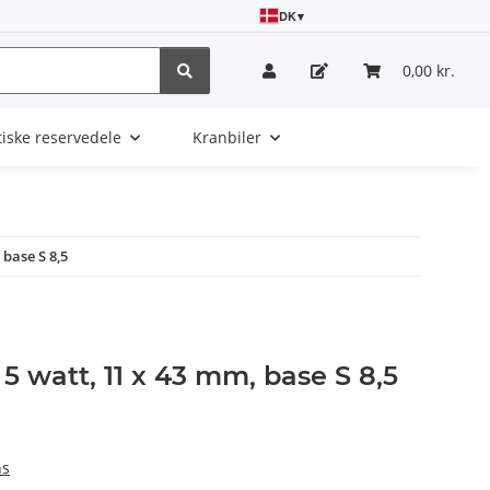
DK
▾
0,00 kr.
tiske reservedele
Kranbiler
 base S 8,5
 5 watt, 11 x 43 mm, base S 8,5
ns