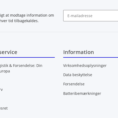
igt at modtage information om
hver tid tilbagekaldes.
Nyhedsbrev abonnér
service
Information
gistik & Forsendelse: Din
Virksomhedsoplysninger
Europa
Data beskyttelse
Forsendelse
rv
Batteribemærkninger
esret