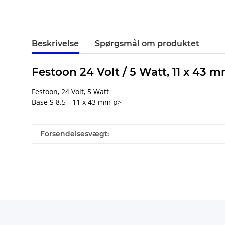
Beskrivelse
Spørgsmål om produktet
Festoon 24 Volt / 5 Watt, 11 x 43 m
Festoon, 24 Volt, 5 Watt
Base S 8.5 - 11 x 43 mm p>
#productDetails.itemInformation#
#productDetails.itemValue#
Forsendelsesvægt: