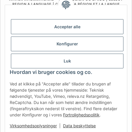
REGION & LANGUAGE | CHOISIR LA RÉGION ET LA LANGUE
DE
AT
CH (DE)
CH (FR)
CH (IT)
BE (NL)
BE (FR)
NL
Accepter alle
FR
IT
ES
DK
PL
Konfigurer
UK
NZ
USA
MX
PT
SE
FI
CZ
HU
SK
Luk
RO
HR
Hvordan vi bruger cookies og co.
Ved at klikke på "Accepter alle" tillader du brugen af
følgende tjenester på vores hjemmeside: Teknisk
AFATEK Danmark
| Din specialist i reservedele til trailere
nødvendigt, YouTube, Vimeo, releva.nz Retargeting,
Teknisk rådgivning:
moc.ketafa@ofni
| Moms-ID (DE):
ReCaptcha. Du kan når som helst ændre indstillingen
DE354251646
(fingeraftryksikon nederst til venstre). Find flere detaljer
Tilbud til erhvervskunder: Intracommunautære køb (momsfrit
under
Konfigurer
og i vores
Fortrolighedspolitik
.
via VIES) er muligt.
Virksomhedsoplysninger
|
Data beskyttelse