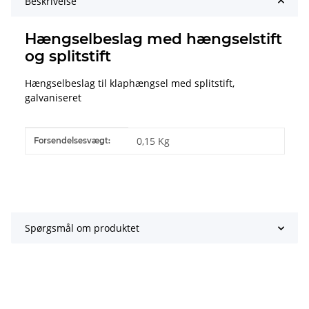
Beskrivelse
Hængselbeslag med hængselstift
og splitstift
Hængselbeslag til klaphængsel med splitstift,
galvaniseret
#productDetails.itemInformation#
#productDetails.itemValue#
0,15 Kg
Forsendelsesvægt:
Spørgsmål om produktet