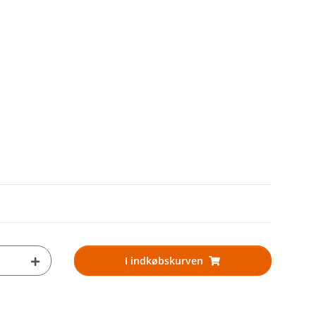
I indkøbskurven