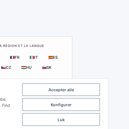
A RÉGION ET LA LANGUE
FR
IT
ES
CZ
HU
SK
Accepter alle
ube,
Konfigurer
. Find
6
ligt.
Luk