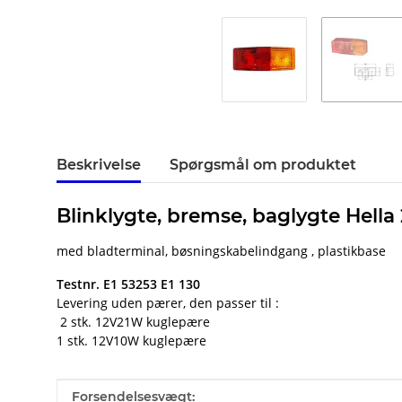
Beskrivelse
Spørgsmål om produktet
Blinklygte, bremse, baglygte Hella
med bladterminal, bøsningskabelindgang , plastikbase
Testnr. E1 53253 E1 130
Levering uden pærer, den passer til :
2 stk. 12V21W kuglepære
1 stk. 12V10W kuglepære
#productDetails.itemInformation#
#productDetails.itemValue#
Forsendelsesvægt: