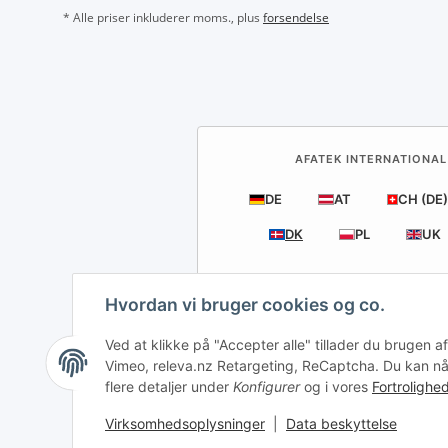
* Alle priser inkluderer moms., plus
forsendelse
AFATEK INTERNATIONAL
DE
AT
CH (DE)
DK
PL
UK
Hvordan vi bruger cookies og co.
Ved at klikke på "Accepter alle" tillader du brugen
Vimeo, releva.nz Retargeting, ReCaptcha. Du kan når 
flere detaljer under
Konfigurer
og i vores
Fortrolighed
Tilb
Virksomhedsoplysninger
|
Data beskyttelse