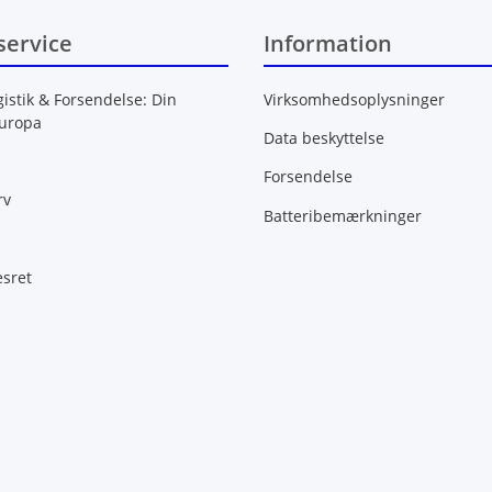
service
Information
gistik & Forsendelse: Din
Virksomhedsoplysninger
Europa
Data beskyttelse
Forsendelse
rv
Batteribemærkninger
esret