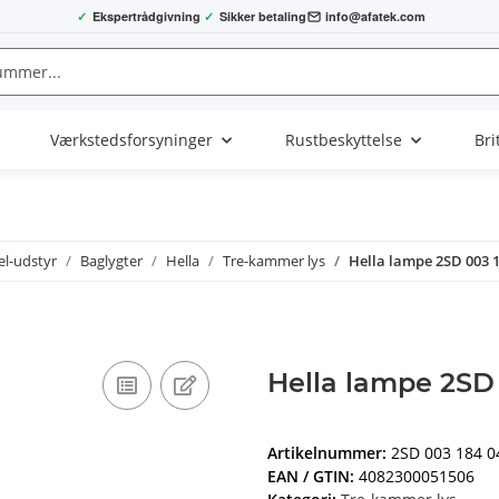
✓
Ekspertrådgivning
✓
Sikker betaling
info@afatek.com
Værkstedsforsyninger
Rustbeskyttelse
Bri
el-udstyr
Baglygter
Hella
Tre-kammer lys
Hella lampe 2SD 003 18
Hella lampe 2SD 
Artikelnummer:
2SD 003 184 0
EAN / GTIN:
4082300051506