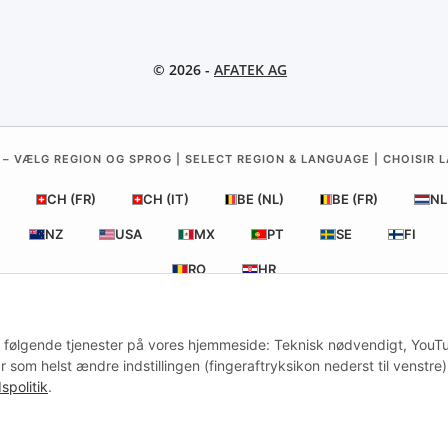
© 2026 -
AFATEK AG
 – VÆLG REGION OG SPROG | SELECT REGION & LANGUAGE | CHOISIR L
CH (FR)
CH (IT)
BE (NL)
BE (FR)
NL
NZ
USA
MX
PT
SE
FI
RO
HR
 af følgende tjenester på vores hjemmeside: Teknisk nødvendigt, YouT
AFATEK Danmark
| Din specialist i reservedele til trailere
som helst ændre indstillingen (fingeraftryksikon nederst til venstre)
Teknisk rådgivning:
moc.ketafa@ofni
| Moms-ID (DE): DE35425164
spolitik
.
ud til erhvervskunder: Intracommunautære køb (momsfrit via VIES) er mu