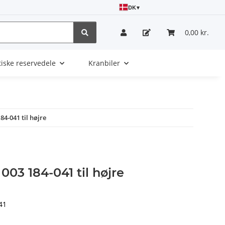
DK
▾
0,00 kr.
tiske reservedele
Kranbiler
4-041 til højre
003 184-041 til højre
41