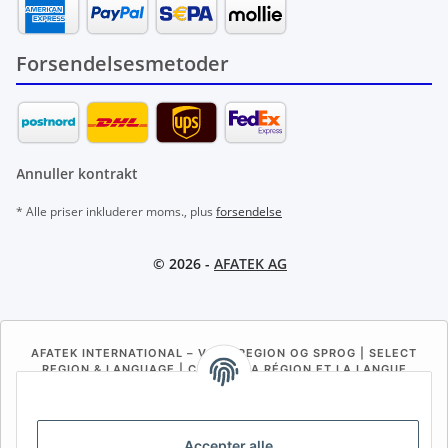
Forsendelsesmetoder
Annuller kontrakt
* Alle priser inkluderer moms., plus
forsendelse
© 2026 -
AFATEK AG
AFATEK INTERNATIONAL – VÆLG REGION OG SPROG | SELECT
REGION & LANGUAGE | CHOISIR LA RÉGION ET LA LANGUE
DE
AT
CH (DE)
CH (FR)
CH (IT)
BE (NL)
BE (FR)
NL
Accepter alle