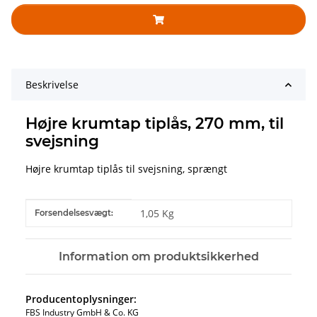
Beskrivelse
Højre krumtap tiplås, 270 mm, til
svejsning
Højre krumtap tiplås til svejsning, sprængt
#productDetails.itemInformation#
#productDetails.itemValue#
1,05 Kg
Forsendelsesvægt:
Information om produktsikkerhed
Producentoplysninger:
FBS Industry GmbH & Co. KG