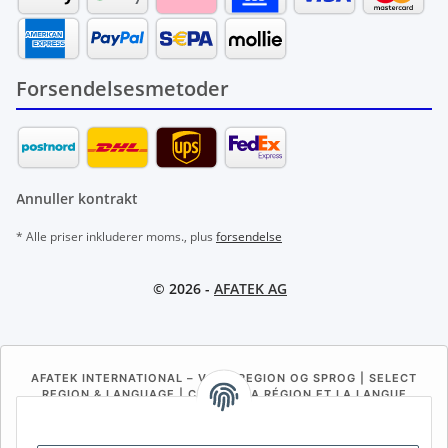
Forsendelsesmetoder
Annuller kontrakt
* Alle priser inkluderer moms., plus
forsendelse
© 2026 -
AFATEK AG
AFATEK INTERNATIONAL – VÆLG REGION OG SPROG | SELECT
REGION & LANGUAGE | CHOISIR LA RÉGION ET LA LANGUE
DE
AT
CH (DE)
CH (FR)