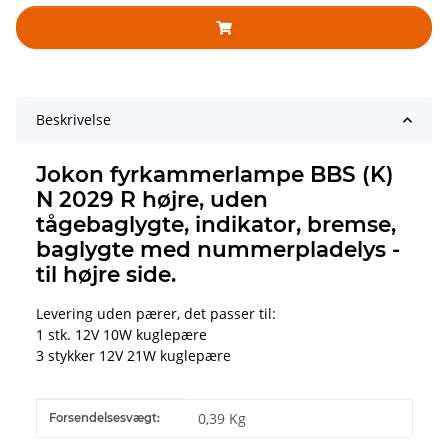
Beskrivelse
Jokon fyrkammerlampe BBS (K)
N 2029 R højre, uden
tågebaglygte, indikator, bremse,
baglygte med nummerpladelys -
til højre side.
Levering uden pærer, det passer til:
1 stk. 12V 10W kuglepære
3 stykker 12V 21W kuglepære
#productDetails.itemInformation#
#productDetails.itemValue#
0,39 Kg
Forsendelsesvægt: