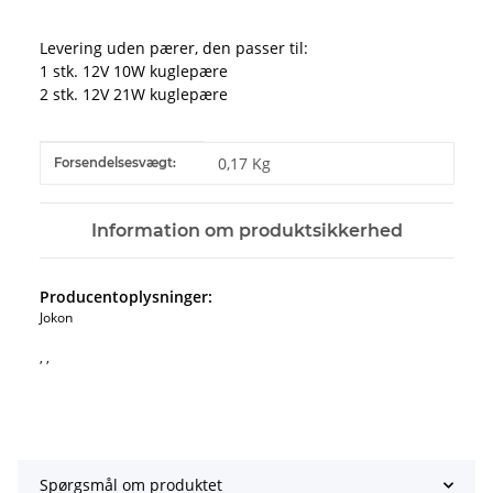
Levering uden pærer, den passer til:
1 stk. 12V 10W kuglepære
2 stk. 12V 21W kuglepære
#productDetails.itemInformation#
#productDetails.itemValue#
0,17 Kg
Forsendelsesvægt:
Information om produktsikkerhed
Producentoplysninger:
Jokon
, ,
Spørgsmål om produktet