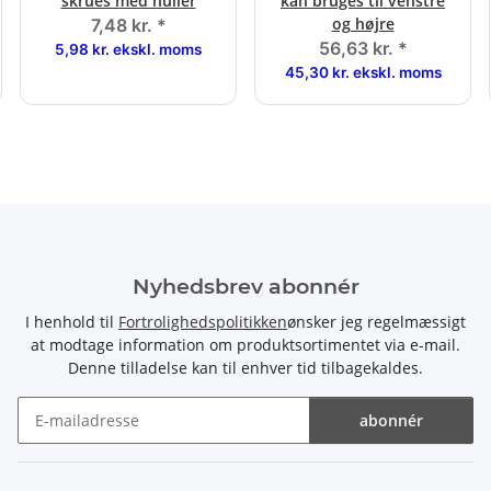
skrues med huller
kan bruges til venstre
og højre
7,48 kr.
*
56,63 kr.
*
5,98 kr. ekskl. moms
45,30 kr. ekskl. moms
Nyhedsbrev abonnér
I henhold til
Fortrolighedspolitikken
ønsker jeg regelmæssigt
at modtage information om produktsortimentet via e-mail.
Denne tilladelse kan til enhver tid tilbagekaldes.
abonnér
Nyhedsbrev abonnér