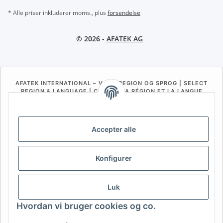
* Alle priser inkluderer moms., plus
forsendelse
© 2026 -
AFATEK AG
AFATEK INTERNATIONAL – VÆLG REGION OG SPROG | SELECT
REGION & LANGUAGE | CHOISIR LA RÉGION ET LA LANGUE
DE
AT
CH (DE)
CH (FR)
CH (IT)
BE (NL)
BE (FR)
NL
Accepter alle
FR
IT
ES
DK
PL
Konfigurer
UK
NZ
USA
MX
PT
SE
FI
CZ
HU
SK
Luk
RO
HR
Hvordan vi bruger cookies og co.