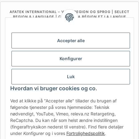
AFATEK INTERNATIONAL – VÆLG REGION OG SPROG | SELECT
REGION & LANGUAGE | CHOISIR LA RÉGION ET LA LANGUE
DE
AT
CH (DE)
CH (FR)
CH (IT)
BE (NL)
BE (FR)
NL
Accepter alle
FR
IT
ES
DK
PL
Konfigurer
UK
NZ
USA
MX
PT
SE
FI
CZ
HU
SK
Luk
RO
HR
Hvordan vi bruger cookies og co.
Ved at klikke på "Accepter alle" tillader du brugen af
følgende tjenester på vores hjemmeside: Teknisk
AFATEK Danmark
| Din specialist i reservedele til trailere
nødvendigt, YouTube, Vimeo, releva.nz Retargeting,
Teknisk rådgivning:
moc.ketafa@ofni
| Moms-ID (DE):
ReCaptcha. Du kan når som helst ændre indstillingen
DE354251646
(fingeraftryksikon nederst til venstre). Find flere detaljer
Tilbud til erhvervskunder: Intracommunautære køb (momsfrit
under
Konfigurer
og i vores
Fortrolighedspolitik
.
via VIES) er muligt.