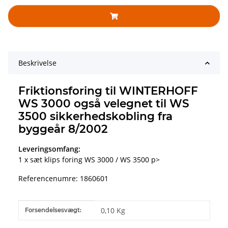
Beskrivelse
Friktionsforing til WINTERHOFF
WS 3000 også velegnet til WS
3500 sikkerhedskobling fra
byggeår 8/2002
Leveringsomfang:
1 x sæt klips foring WS 3000 / WS 3500 p>
Referencenumre: 1860601
#productDetails.itemInformation#
#productDetails.itemValue#
0,10 Kg
Forsendelsesvægt: