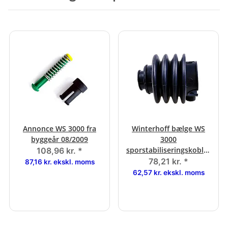
Annonce WS 3000 fra
Winterhoff bælge WS
byggeår 08/2009
3000
sporstabiliseringskobling
108,96 kr.
*
Ø 70 mm
78,21 kr.
*
87,16 kr. ekskl. moms
62,57 kr. ekskl. moms