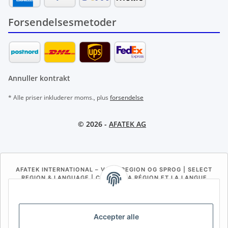
Forsendelsesmetoder
Annuller kontrakt
* Alle priser inkluderer moms., plus
forsendelse
© 2026 -
AFATEK AG
AFATEK INTERNATIONAL – VÆLG REGION OG SPROG | SELECT
REGION & LANGUAGE | CHOISIR LA RÉGION ET LA LANGUE
DE
AT
CH (DE)
CH (FR)
CH (IT)
BE (NL)
BE (FR)
NL
Accepter alle