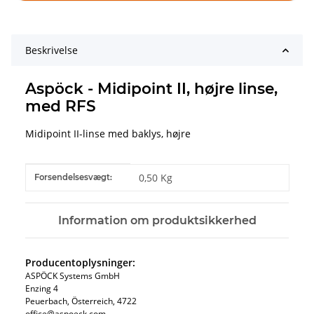
Beskrivelse
Aspöck - Midipoint II, højre linse,
med RFS
Midipoint II-linse med baklys, højre
#productDetails.itemInformation#
#productDetails.itemValue#
0,50 Kg
Forsendelsesvægt:
Information om produktsikkerhed
Producentoplysninger:
ASPÖCK Systems GmbH
Enzing 4
Peuerbach, Österreich, 4722
office@aspoeck.com