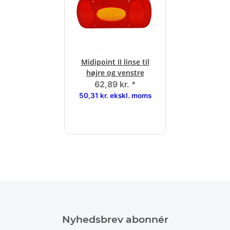
Midipoint II linse til
højre og venstre
62,89 kr.
*
50,31 kr. ekskl. moms
Nyhedsbrev abonnér