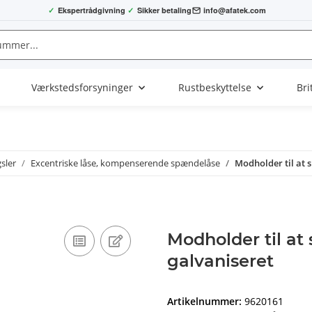
✓
Ekspertrådgivning
✓
Sikker betaling
info@afatek.com
Værkstedsforsyninger
Rustbeskyttelse
Bri
sler
Excentriske låse, kompenserende spændelåse
Modholder til at s
Modholder til at 
galvaniseret
Artikelnummer:
9620161