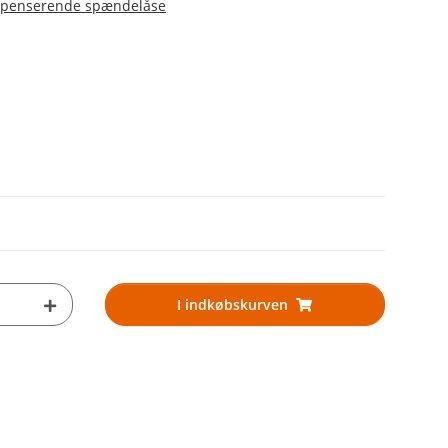
ompenserende spændelåse
I indkøbskurven