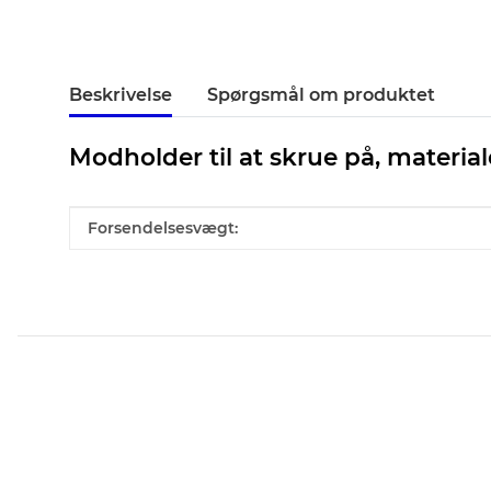
Beskrivelse
Spørgsmål om produktet
Modholder til at skrue på, material
#productDetails.itemInformation#
#productDetails.itemValue#
Forsendelsesvægt: