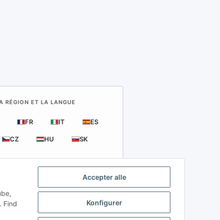
A RÉGION ET LA LANGUE
FR
IT
ES
CZ
HU
SK
Accepter alle
ube,
Konfigurer
. Find
6
ligt.