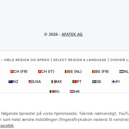
© 2026 -
AFATEK AG
 – VÆLG REGION OG SPROG | SELECT REGION & LANGUAGE | CHOISIR L
CH (FR)
CH (IT)
BE (NL)
BE (FR)
NL
NZ
USA
MX
PT
SE
FI
RO
HR
 af følgende tjenester på vores hjemmeside: Teknisk nødvendigt, YouT
AFATEK Danmark
| Din specialist i reservedele til trailere
som helst ændre indstillingen (fingeraftryksikon nederst til venstre)
Teknisk rådgivning:
moc.ketafa@ofni
| Moms-ID (DE): DE35425164
spolitik
.
ud til erhvervskunder: Intracommunautære køb (momsfrit via VIES) er mu