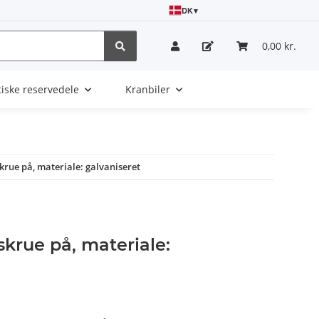
DK
▾
0,00 kr.
tiske reservedele
Kranbiler
krue på, materiale: galvaniseret
skrue på, materiale: