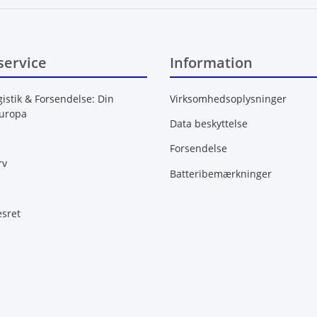
service
Information
gistik & Forsendelse: Din
Virksomhedsoplysninger
Europa
Data beskyttelse
Forsendelse
rv
Batteribemærkninger
esret