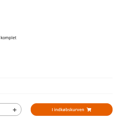
 komplet
I indkøbskurven