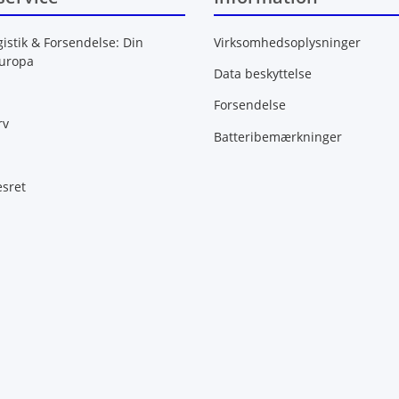
gistik & Forsendelse: Din
Virksomhedsoplysninger
Europa
Data beskyttelse
Forsendelse
rv
Batteribemærkninger
esret