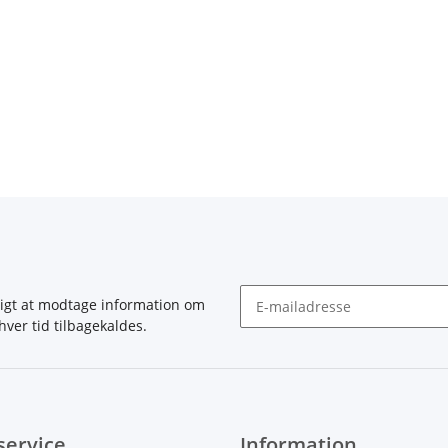
igt at modtage information om
hver tid tilbagekaldes.
Nyhedsbrev abonnér
service
Information