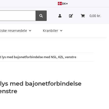
DK
▾
0,00 kr.
tiske reservedele
Kranbiler
t lys med bajonetforbindelse med NSL, KZL, venstre
 lys med bajonetforbindelse
enstre