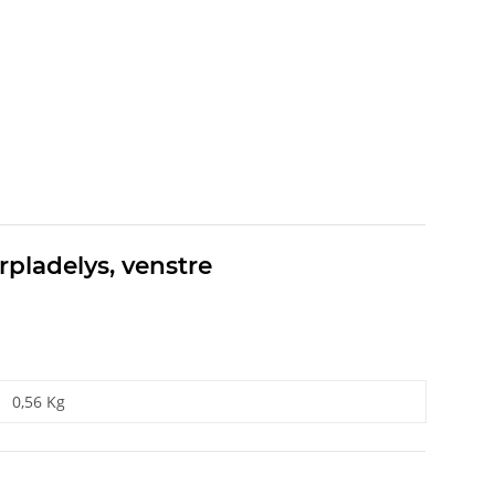
pladelys, venstre
0,56 Kg