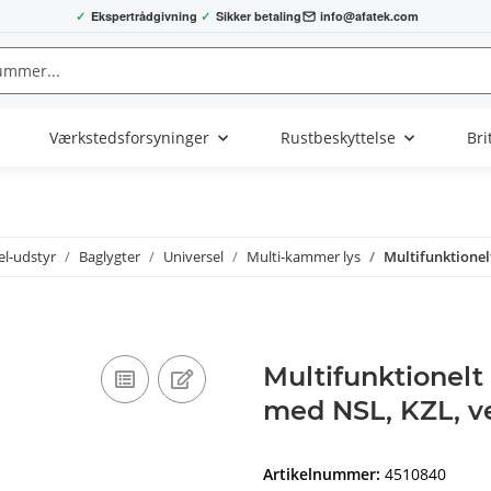
✓
Ekspertrådgivning
✓
Sikker betaling
info@afatek.com
Værkstedsforsyninger
Rustbeskyttelse
Bri
el-udstyr
Baglygter
Universel
Multi-kammer lys
Multifunktionel
Multifunktionelt
med NSL, KZL, v
Artikelnummer:
4510840