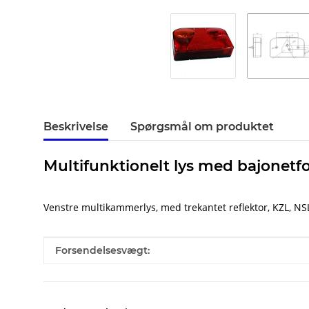
Beskrivelse
Spørgsmål om produktet
Multifunktionelt lys med bajonet
Venstre multikammerlys, med trekantet reflektor, KZL, NSL
#productDetails.itemInformation#
#productDetails.itemValue#
Forsendelsesvægt: