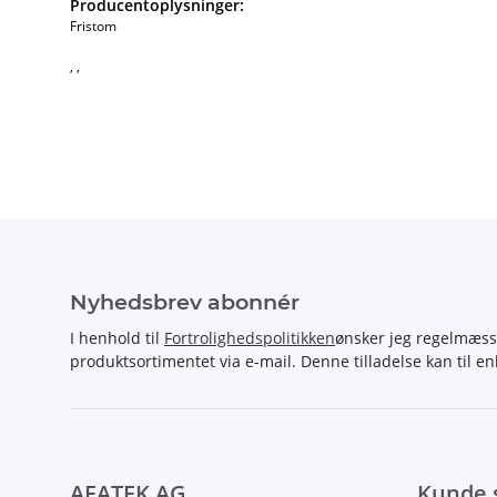
Producentoplysninger:
Fristom
, ,
Nyhedsbrev abonnér
I henhold til
Fortrolighedspolitikken
ønsker jeg regelmæss
produktsortimentet via e-mail. Denne tilladelse kan til en
AFATEK AG
Kunde 