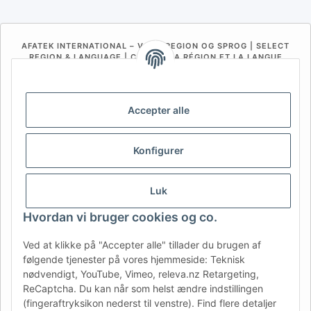
AFATEK INTERNATIONAL – VÆLG REGION OG SPROG | SELECT
REGION & LANGUAGE | CHOISIR LA RÉGION ET LA LANGUE
DE
AT
CH (DE)
CH (FR)
CH (IT)
BE (NL)
BE (FR)
NL
Accepter alle
FR
IT
ES
DK
PL
Konfigurer
UK
NZ
USA
MX
PT
SE
FI
CZ
HU
SK
Luk
RO
HR
Hvordan vi bruger cookies og co.
Ved at klikke på "Accepter alle" tillader du brugen af
følgende tjenester på vores hjemmeside: Teknisk
AFATEK Danmark
| Din specialist i reservedele til trailere
nødvendigt, YouTube, Vimeo, releva.nz Retargeting,
Teknisk rådgivning:
moc.ketafa@ofni
| Moms-ID (DE):
ReCaptcha. Du kan når som helst ændre indstillingen
DE354251646
(fingeraftryksikon nederst til venstre). Find flere detaljer
Tilbud til erhvervskunder: Intracommunautære køb (momsfrit