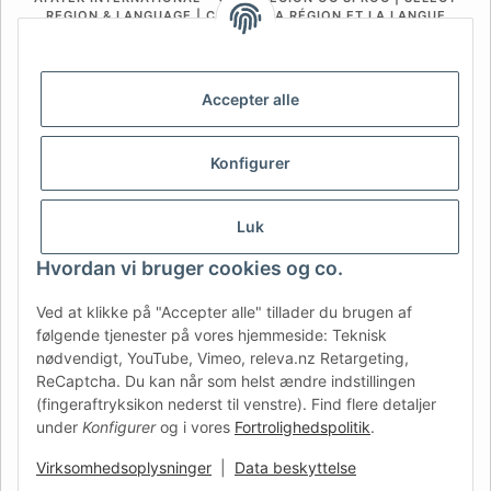
REGION & LANGUAGE | CHOISIR LA RÉGION ET LA LANGUE
DE
AT
CH (DE)
CH (FR)
CH (IT)
BE (NL)
BE (FR)
NL
Accepter alle
FR
IT
ES
DK
PL
Konfigurer
UK
NZ
USA
MX
PT
SE
FI
CZ
HU
SK
Luk
RO
HR
Hvordan vi bruger cookies og co.
Ved at klikke på "Accepter alle" tillader du brugen af
følgende tjenester på vores hjemmeside: Teknisk
AFATEK Danmark
| Din specialist i reservedele til trailere
nødvendigt, YouTube, Vimeo, releva.nz Retargeting,
Teknisk rådgivning:
moc.ketafa@ofni
| Moms-ID (DE):
ReCaptcha. Du kan når som helst ændre indstillingen
DE354251646
(fingeraftryksikon nederst til venstre). Find flere detaljer
Tilbud til erhvervskunder: Intracommunautære køb (momsfrit
under
Konfigurer
og i vores
Fortrolighedspolitik
.
via VIES) er muligt.
Virksomhedsoplysninger
|
Data beskyttelse