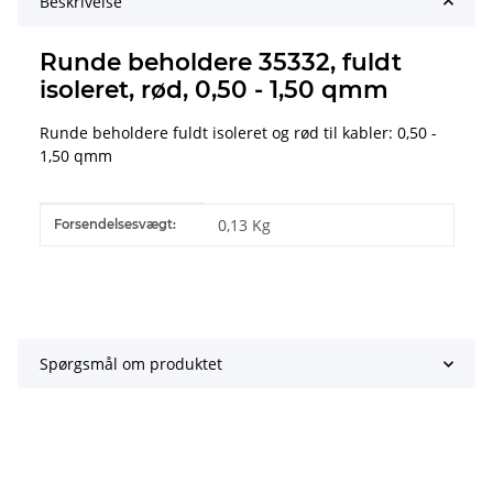
Beskrivelse
Runde beholdere 35332, fuldt
isoleret, rød, 0,50 - 1,50 qmm
Runde beholdere fuldt isoleret og rød til kabler: 0,50 -
1,50 qmm
#productDetails.itemInformation#
#productDetails.itemValue#
0,13 Kg
Forsendelsesvægt:
Spørgsmål om produktet