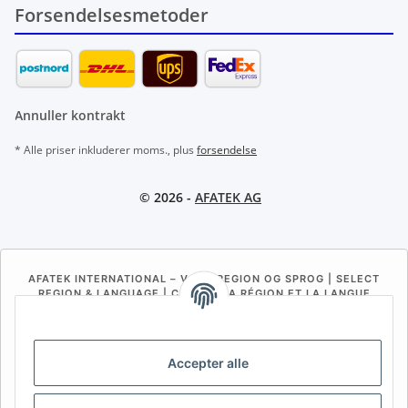
Forsendelsesmetoder
Annuller kontrakt
* Alle priser inkluderer moms., plus
forsendelse
© 2026 -
AFATEK AG
AFATEK INTERNATIONAL – VÆLG REGION OG SPROG | SELECT
REGION & LANGUAGE | CHOISIR LA RÉGION ET LA LANGUE
DE
AT
CH (DE)
CH (FR)
CH (IT)
BE (NL)
BE (FR)
NL
Accepter alle
FR
IT
ES
DK
PL