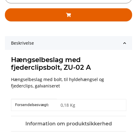
Beskrivelse
Hængselbeslag med
fjederclipsbolt, ZU-02 A
Hængselbeslag med bolt, til hyldehængsel og
fjederclips, galvaniseret
#productDetails.itemInformation#
#productDetails.itemValue#
0,18 Kg
Forsendelsesvægt:
Information om produktsikkerhed