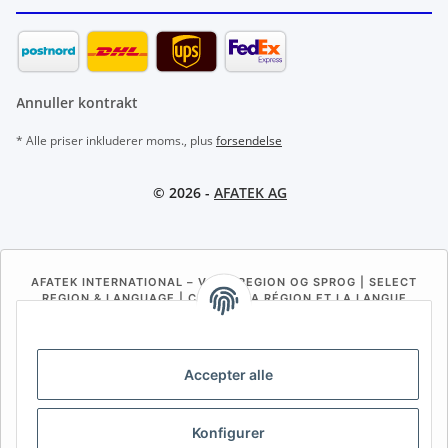
Annuller kontrakt
* Alle priser inkluderer moms., plus
forsendelse
© 2026 -
AFATEK AG
AFATEK INTERNATIONAL – VÆLG REGION OG SPROG | SELECT
REGION & LANGUAGE | CHOISIR LA RÉGION ET LA LANGUE
DE
AT
CH (DE)
CH (FR)
CH (IT)
BE (NL)
BE (FR)
NL
Accepter alle
FR
IT
ES
DK
PL
Konfigurer
UK
NZ
USA
MX
PT