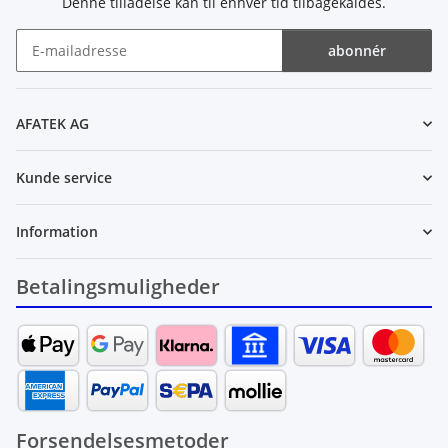
Denne tilladelse kan til enhver tid tilbagekaldes.
abonnér
Nyhedsbrev abonnér
AFATEK AG
Kunde service
Information
Betalingsmuligheder
Forsendelsesmetoder