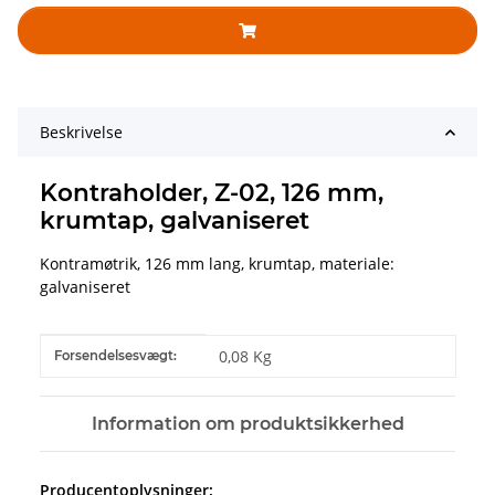
Beskrivelse
Kontraholder, Z-02, 126 mm,
krumtap, galvaniseret
Kontramøtrik, 126 mm lang, krumtap, materiale:
galvaniseret
#productDetails.itemInformation#
#productDetails.itemValue#
0,08 Kg
Forsendelsesvægt:
Information om produktsikkerhed
Producentoplysninger: