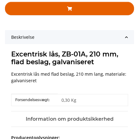
Beskrivelse
Excentrisk lås, ZB-01A, 210 mm,
flad beslag, galvaniseret
Excentrisk lås med flad beslag, 210 mm lang, materiale:
galvaniseret
#productDetails.itemInformation#
#productDetails.itemValue#
0,30 Kg
Forsendelsesvægt:
Information om produktsikkerhed
Producentoplysninger: