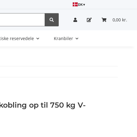
DK
▾
0,00 kr.
tiske reservedele
Kranbiler
obling op til 750 kg V-