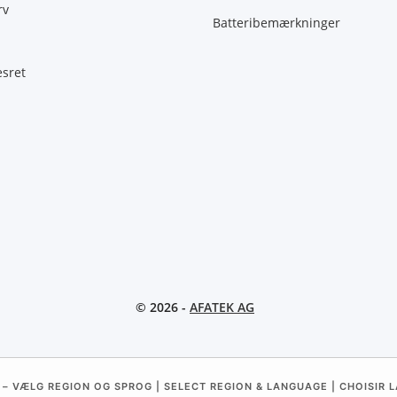
rv
Batteribemærkninger
esret
© 2026 -
AFATEK AG
 – VÆLG REGION OG SPROG | SELECT REGION & LANGUAGE | CHOISIR L