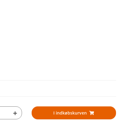
I indkøbskurven