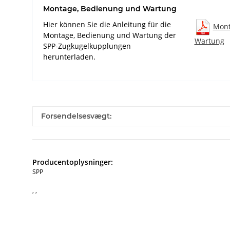
Montage, Bedienung und Wartung
Hier können Sie die Anleitung für die
Mont
Montage, Bedienung und Wartung der
Wartung
SPP-Zugkugelkupplungen
herunterladen.
#productDetails.itemInformation#
#productDetails.itemValue#
Forsendelsesvægt:
Producentoplysninger:
SPP
, ,