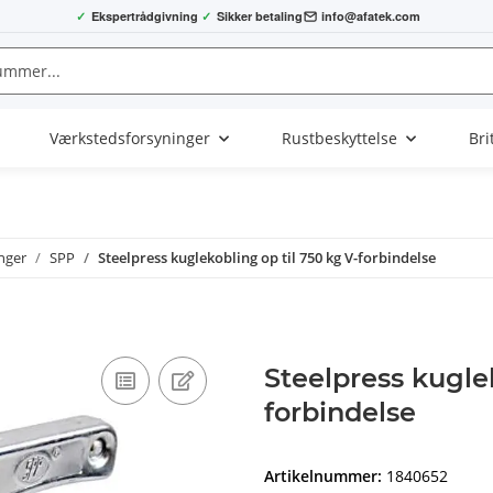
✓
Ekspertrådgivning
✓
Sikker betaling
info@afatek.com
Værkstedsforsyninger
Rustbeskyttelse
Bri
nger
SPP
Steelpress kuglekobling op til 750 kg V-forbindelse
Steelpress kuglek
forbindelse
Artikelnummer:
1840652