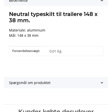
Beskrivelse
Neutral typeskilt til trailere 148 x
38 mm.
Materiale: aluminium
Mål: 148 x 38 mm
#productDetails.itemInformation#
#productDetails.itemValue#
0,01 Kg
Forsendelsesvægt:
Spørgsmål om produktet
Kunder købte derudover