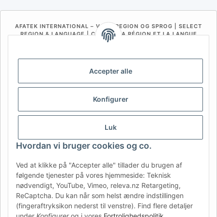
AFATEK INTERNATIONAL – VÆLG REGION OG SPROG | SELECT
REGION & LANGUAGE | CHOISIR LA RÉGION ET LA LANGUE
DE
AT
CH (DE)
CH (FR)
CH (IT)
BE (NL)
BE (FR)
NL
Accepter alle
FR
IT
ES
DK
PL
Konfigurer
UK
NZ
USA
MX
PT
SE
FI
CZ
HU
SK
Luk
RO
HR
Hvordan vi bruger cookies og co.
Ved at klikke på "Accepter alle" tillader du brugen af
følgende tjenester på vores hjemmeside: Teknisk
AFATEK Danmark
| Din specialist i reservedele til trailere
nødvendigt, YouTube, Vimeo, releva.nz Retargeting,
Teknisk rådgivning:
moc.ketafa@ofni
| Moms-ID (DE):
ReCaptcha. Du kan når som helst ændre indstillingen
DE354251646
(fingeraftryksikon nederst til venstre). Find flere detaljer
Tilbud til erhvervskunder: Intracommunautære køb (momsfrit
under
Konfigurer
og i vores
Fortrolighedspolitik
.