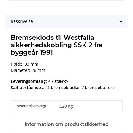
Beskrivelse
Bremseklods til Westfalia
sikkerhedskobling SSK 2 fra
byggeår 1991
Højde: 33 mm
Diameter: 26 mm
Leveringsomfang: < / stærk>
Sæt bestående af 2 bremseklodser / bremsebærere
#productDetails.itemInformation#
#productDetails.itemValue#
0,20 Kg
Forsendelsesvægt:
Information om produktsikkerhed