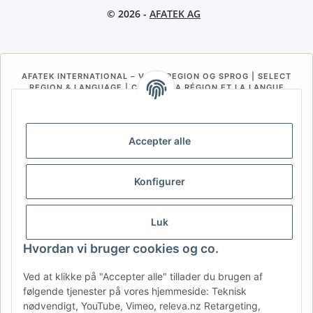
© 2026 -
AFATEK AG
AFATEK INTERNATIONAL – VÆLG REGION OG SPROG | SELECT
REGION & LANGUAGE | CHOISIR LA RÉGION ET LA LANGUE
DE
AT
CH (DE)
CH (FR)
CH (IT)
BE (NL)
BE (FR)
NL
Accepter alle
FR
IT
ES
DK
PL
Konfigurer
UK
NZ
USA
MX
PT
SE
FI
CZ
HU
SK
Luk
RO
HR
Hvordan vi bruger cookies og co.
Ved at klikke på "Accepter alle" tillader du brugen af
følgende tjenester på vores hjemmeside: Teknisk
AFATEK Danmark
| Din specialist i reservedele til trailere
nødvendigt, YouTube, Vimeo, releva.nz Retargeting,
Teknisk rådgivning:
moc.ketafa@ofni
| Moms-ID (DE):