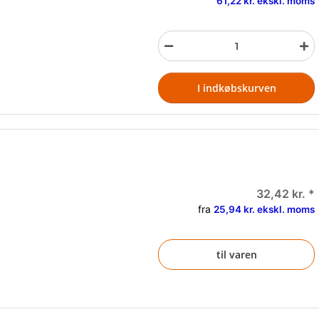
61,22 kr. ekskl. moms
I indkøbskurven
32,42 kr.
*
fra
25,94 kr. ekskl. moms
til varen