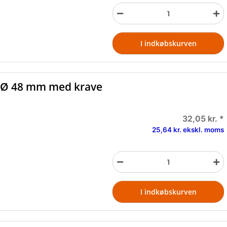
I indkøbskurven
r Ø 48 mm med krave
32,05 kr.
*
25,64 kr. ekskl. moms
I indkøbskurven