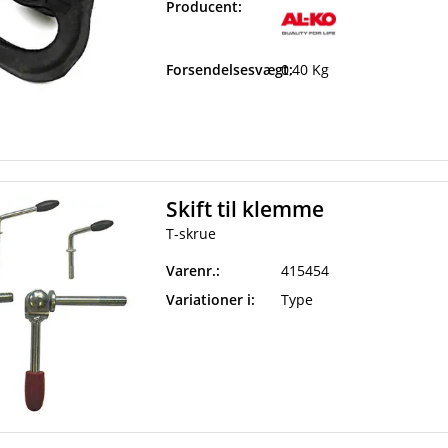
Producent:
Forsendelsesvægt:
0,40 Kg
Skift til klemme
T-skrue
Varenr.:
415454
Variationer i:
Type