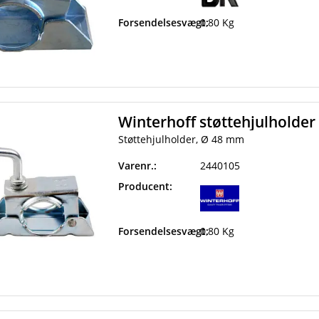
Forsendelsesvægt:
0,80 Kg
Winterhoff støttehjulholde
Støttehjulholder, Ø 48 mm
Varenr.:
2440105
Producent:
Forsendelsesvægt:
0,80 Kg