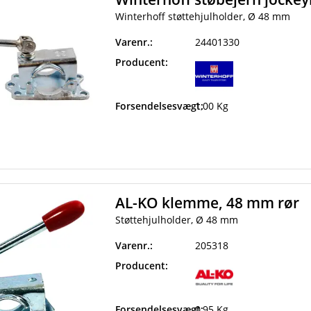
Winterhoff støttehjulholder, Ø 48 mm
Varenr.:
24401330
Producent:
Forsendelsesvægt:
1,00 Kg
AL-KO klemme, 48 mm rør
Støttehjulholder, Ø 48 mm
Varenr.:
205318
Producent:
Forsendelsesvægt:
0,95 Kg