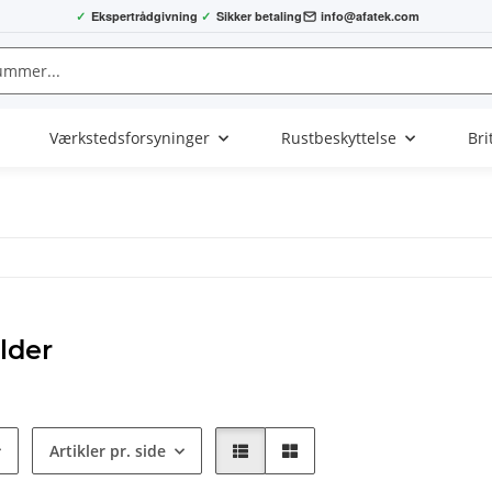
✓
Ekspertrådgivning
✓
Sikker betaling
info@afatek.com
Værkstedsforsyninger
Rustbeskyttelse
Bri
lder
Artikler pr. side