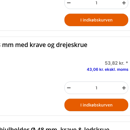
I indkøbskurven
48 mm med krave og drejeskrue
53,82 kr.
*
43,06 kr. ekskl. moms
I indkøbskurven
yhjulholder Ø 48 mm, krave & ledskrue