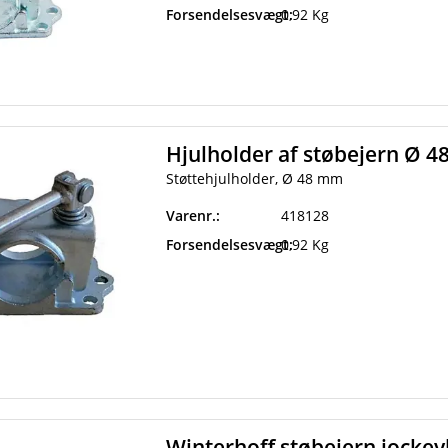
Forsendelsesvægt:
0,92 Kg
Hjulholder af støbejern Ø 
Støttehjulholder, Ø 48 mm
Varenr.:
418128
Forsendelsesvægt:
0,92 Kg
Winterhoff støbejern jocke