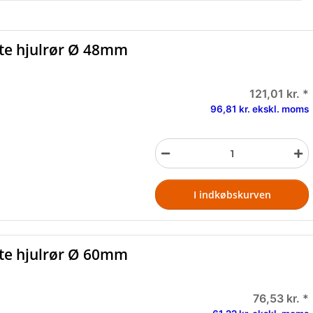
te hjulrør Ø 48mm
121,01 kr.
*
96,81 kr. ekskl. moms
I indkøbskurven
te hjulrør Ø 60mm
76,53 kr.
*